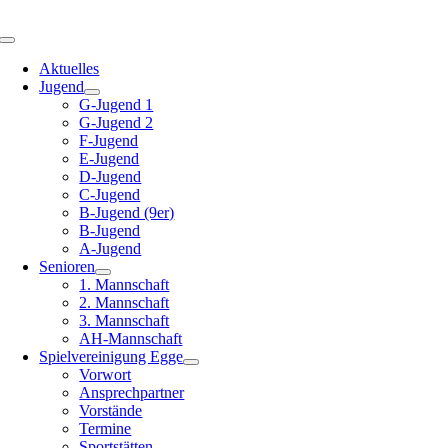
Zum
Inhalt
Toggle
springen
Navigation
Aktuelles
Jugend
G-Jugend 1
G-Jugend 2
F-Jugend
E-Jugend
D-Jugend
C-Jugend
B-Jugend (9er)
B-Jugend
A-Jugend
Senioren
1. Mannschaft
2. Mannschaft
3. Mannschaft
AH-Mannschaft
Spielvereinigung Egge
Vorwort
Ansprechpartner
Vorstände
Termine
Sportstätten