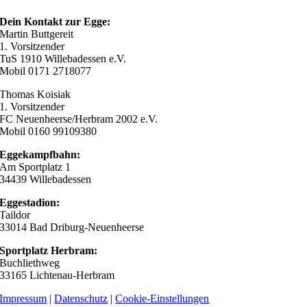
Heimsieg
gegen
Facebook
X
Reddit
LinkedIn
WhatsApp
Telegram
Tumblr
Pinterest
Vk
Xing
E-
Dein Kontakt zur Egge:
TuS
Mail
Martin Buttgereit
Lüchtringen!!
1. Vorsitzender
TuS 1910 Willebadessen e.V.
Mobil 0171 2718077
Thomas Koisiak
1. Vorsitzender
FC Neuenheerse/Herbram 2002 e.V.
Mobil 0160 99109380
Eggekampfbahn:
Am Sportplatz 1
34439 Willebadessen
Eggestadion:
Taildor
33014 Bad Driburg-Neuenheerse
Sportplatz Herbram:
Buchliethweg
33165 Lichtenau-Herbram
Impressum
|
Datenschutz
|
Cookie-Einstellungen