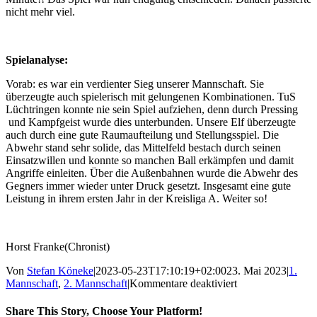
nicht mehr viel.
Spielanalyse:
Vorab: es war ein verdienter Sieg unserer Mannschaft. Sie
überzeugte auch spielerisch mit gelungenen Kombinationen. TuS
Lüchtringen konnte nie sein Spiel aufziehen, denn durch Pressing
und Kampfgeist wurde dies unterbunden. Unsere Elf überzeugte
auch durch eine gute Raumaufteilung und Stellungsspiel. Die
Abwehr stand sehr solide, das Mittelfeld bestach durch seinen
Einsatzwillen und konnte so manchen Ball erkämpfen und damit
Angriffe einleiten. Über die Außenbahnen wurde die Abwehr des
Gegners immer wieder unter Druck gesetzt. Insgesamt eine gute
Leistung in ihrem ersten Jahr in der Kreisliga A. Weiter so!
Horst Franke(Chronist)
Von
Stefan Köneke
|
2023-05-23T17:10:19+02:00
23. Mai 2023
|
1.
für
Mannschaft
,
2. Mannschaft
|
Kommentare deaktiviert
Überzeugender
3:0
Share This Story, Choose Your Platform!