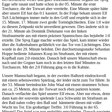
Egge sehr rasant und hatte schon in der 05. Minute die erste
Torchance, die der Torwart aber vereitelte. Eine Minute später hätte
aber unsere Elf fast das 0:1 kassiert. In der Folge bekam unsere Elf
TuS Lüchtringen immer mehr in den Griff und erspielte sich in der
15. Minute, 17. Minute zwei große Tormöglichkeiten. Eine 1:0 wäre
zu diesem Zeitpunkt nicht unverdient gewesen. Dies änderte sich in
der 21. Minute als Dominik Diekmann von der linken
Strafraumseite aus mit einem präzisen Spannschuss das bejubelte 1:0
erzielte. Die Spvg Egge machte weiter das Spiel, kam immer wieder
über die Außenbahnen gefährlich vor das Tor von Lüchtringen. Dies
wurde in der 29. Minute belohnt. Der durchsetzungsstarke Sebastian
Hoppe bediente Johannes Koop im Strafraum, der mit einem
Kopfball zum 2:0 einnickte. Danach ließ unsere Mannschaft etwas
nach und der Gegner kam noch in den letzten fünf Minuten zu
Torchancen. Mit der 2:0 Führung ging es in die Kabine.
Unsere Mannschaft begann, in der zweiten Halbzeit eindrucksvoll
mit einem sehenswerten Spielzug, der leider nicht zum Tor führte. In
der 53. Minute beeindruckte John Waal mit einem strammen Schuss
aus ca. 25 Metern, den der Torwart noch eben parieren konnte.
Danach verflachte das Spiel unserer Elf etwas. Aber nur etwas, denn
dann kam der souverän spielende Luca Schwanitz im Strafraum an
den Ball nahm volley den Ball und hämmerte diesen mit voller
Wucht ins Tor. Ein großartiger Treffer. 3:0 Führung in der 65.
Minute!! Das Spiel war nun endgültig entschieden. Danach passierte