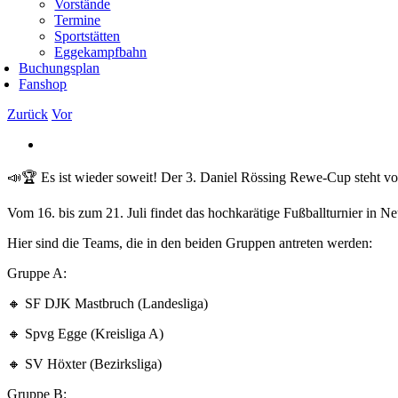
Vorstände
Termine
Sportstätten
Eggekampfbahn
Buchungsplan
Fanshop
Zurück
Vor
Zeige
grösseres
Bild
📣🏆 Es ist wieder soweit! Der 3. Daniel Rössing Rewe-Cup steht vor
Vom 16. bis zum 21. Juli findet das hochkarätige Fußballturnier in 
Hier sind die Teams, die in den beiden Gruppen antreten werden:
Gruppe A:
🔸 SF DJK Mastbruch (Landesliga)
🔸 Spvg Egge (Kreisliga A)
🔸 SV Höxter (Bezirksliga)
Gruppe B: