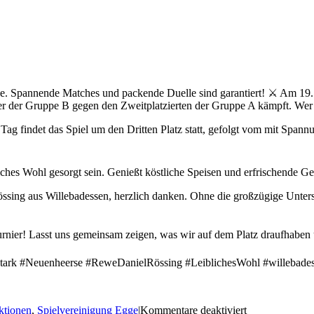
he. Spannende Matches und packende Duelle sind garantiert! ⚔️ Am 19. 
er der Gruppe B gegen den Zweitplatzierten der Gruppe A kämpft. Wer w
Tag findet das Spiel um den Dritten Platz statt, gefolgt vom mit Spa
bliches Wohl gesorgt sein. Genießt köstliche Speisen und erfrischende 
ssing aus Willebadessen, herzlich danken. Ohne die großzügige Unter
urnier! Lasst uns gemeinsam zeigen, was wir auf dem Platz draufhaben 
ark #Neuenheerse #ReweDanielRössing #LeiblichesWohl #willebade
für
ktionen
,
Spielvereinigung Egge
|
Kommentare deaktiviert