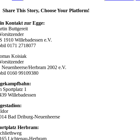
Share This Story, Choose Your Platform!
Facebook
X
Reddit
LinkedIn
WhatsApp
Telegram
Tumblr
Pinterest
Vk
Xing
E-
in Kontakt zur Egge:
Mail
rtin Buttgereit
 Vorsitzender
S 1910 Willebadessen e.V.
bil 0171 2718077
omas Koisiak
 Vorsitzender
 Neuenheerse/Herbram 2002 e.V.
bil 0160 99109380
gekampfbahn:
 Sportplatz 1
439 Willebadessen
gestadion:
ildor
014 Bad Driburg-Neuenheerse
ortplatz Herbram:
chliethweg
165 Lichtenau-Herbram