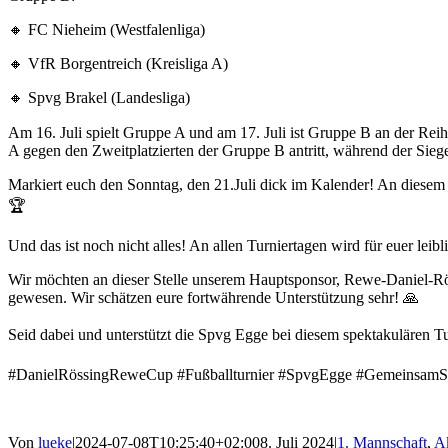
🔸 FC Nieheim (Westfalenliga)
🔸 VfR Borgentreich (Kreisliga A)
🔸 Spvg Brakel (Landesliga)
Am 16. Juli spielt Gruppe A und am 17. Juli ist Gruppe B an der Rei
A gegen den Zweitplatzierten der Gruppe B antritt, während der Sieg
Markiert euch den Sonntag, den 21.Juli dick im Kalender! An diesem 
🏆
Und das ist noch nicht alles! An allen Turniertagen wird für euer lei
Wir möchten an dieser Stelle unserem Hauptsponsor, Rewe-Daniel-Rö
gewesen. Wir schätzen eure fortwährende Unterstützung sehr! 🙏
Seid dabei und unterstützt die Spvg Egge bei diesem spektakulären T
#DanielRössingReweCup #Fußballturnier #SpvgEgge #GemeinsamSt
Von
lueke
|
2024-07-08T10:25:40+02:00
8. Juli 2024
|
1. Mannschaft
,
A