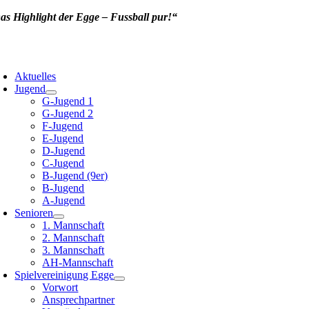
Zum
as Highlight der Egge – Fussball pur!“
Inhalt
springen
oggle
avigation
Aktuelles
Jugend
G-Jugend 1
G-Jugend 2
F-Jugend
E-Jugend
D-Jugend
C-Jugend
B-Jugend (9er)
B-Jugend
A-Jugend
Senioren
1. Mannschaft
2. Mannschaft
3. Mannschaft
AH-Mannschaft
Spielvereinigung Egge
Vorwort
Ansprechpartner