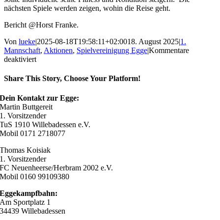
nächsten Spiele werden zeigen, wohin die Reise geht.
Bericht @Horst Franke.
Von
lueke
|
2025-08-18T19:58:11+02:00
18. August 2025
|
1.
Mannschaft
,
Aktionen
,
Spielvereinigung Egge
|
Kommentare
für
deaktiviert
6:4
Heimpleite
Share This Story, Choose Your Platform!
gegen
den
Facebook
X
Reddit
LinkedIn
WhatsApp
Telegram
Tumblr
Pinterest
Vk
Xing
E-
Dein Kontakt zur Egge:
SV
Mail
Martin Buttgereit
Steinheim!
1. Vorsitzender
TuS 1910 Willebadessen e.V.
Mobil 0171 2718077
Thomas Koisiak
1. Vorsitzender
FC Neuenheerse/Herbram 2002 e.V.
Mobil 0160 99109380
Eggekampfbahn:
Am Sportplatz 1
34439 Willebadessen