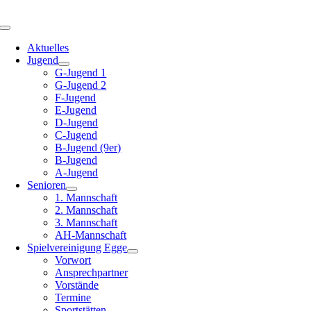
Zum
Inhalt
Toggle
springen
Navigation
Aktuelles
Jugend
G-Jugend 1
G-Jugend 2
F-Jugend
E-Jugend
D-Jugend
C-Jugend
B-Jugend (9er)
B-Jugend
A-Jugend
Senioren
1. Mannschaft
2. Mannschaft
3. Mannschaft
AH-Mannschaft
Spielvereinigung Egge
Vorwort
Ansprechpartner
Vorstände
Termine
Sportstätten