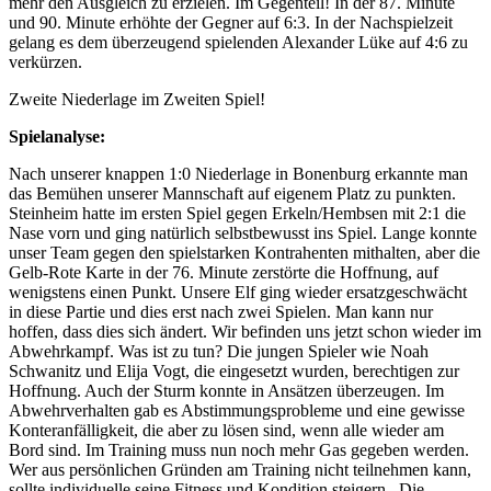
mehr den Ausgleich zu erzielen. Im Gegenteil! In der 87. Minute
und 90. Minute erhöhte der Gegner auf 6:3. In der Nachspielzeit
gelang es dem überzeugend spielenden Alexander Lüke auf 4:6 zu
verkürzen.
Zweite Niederlage im Zweiten Spiel!
Spielanalyse:
Nach unserer knappen 1:0 Niederlage in Bonenburg erkannte man
das Bemühen unserer Mannschaft auf eigenem Platz zu punkten.
Steinheim hatte im ersten Spiel gegen Erkeln/Hembsen mit 2:1 die
Nase vorn und ging natürlich selbstbewusst ins Spiel. Lange konnte
unser Team gegen den spielstarken Kontrahenten mithalten, aber die
Gelb-Rote Karte in der 76. Minute zerstörte die Hoffnung, auf
wenigstens einen Punkt. Unsere Elf ging wieder ersatzgeschwächt
in diese Partie und dies erst nach zwei Spielen. Man kann nur
hoffen, dass dies sich ändert. Wir befinden uns jetzt schon wieder im
Abwehrkampf. Was ist zu tun? Die jungen Spieler wie Noah
Schwanitz und Elija Vogt, die eingesetzt wurden, berechtigen zur
Hoffnung. Auch der Sturm konnte in Ansätzen überzeugen. Im
Abwehrverhalten gab es Abstimmungsprobleme und eine gewisse
Konteranfälligkeit, die aber zu lösen sind, wenn alle wieder am
Bord sind. Im Training muss nun noch mehr Gas gegeben werden.
Wer aus persönlichen Gründen am Training nicht teilnehmen kann,
sollte individuelle seine Fitness und Kondition steigern. Die