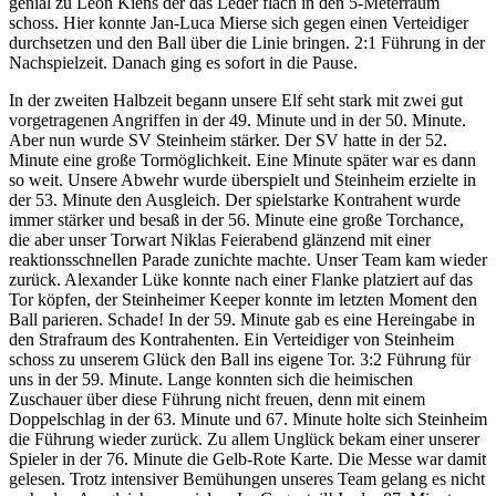
genial zu Leon Kiens der das Leder flach in den 5-Meterraum
schoss. Hier konnte Jan-Luca Mierse sich gegen einen Verteidiger
durchsetzen und den Ball über die Linie bringen. 2:1 Führung in der
Nachspielzeit. Danach ging es sofort in die Pause.
In der zweiten Halbzeit begann unsere Elf seht stark mit zwei gut
vorgetragenen Angriffen in der 49. Minute und in der 50. Minute.
Aber nun wurde SV Steinheim stärker. Der SV hatte in der 52.
Minute eine große Tormöglichkeit. Eine Minute später war es dann
so weit. Unsere Abwehr wurde überspielt und Steinheim erzielte in
der 53. Minute den Ausgleich. Der spielstarke Kontrahent wurde
immer stärker und besaß in der 56. Minute eine große Torchance,
die aber unser Torwart Niklas Feierabend glänzend mit einer
reaktionsschnellen Parade zunichte machte. Unser Team kam wieder
zurück. Alexander Lüke konnte nach einer Flanke platziert auf das
Tor köpfen, der Steinheimer Keeper konnte im letzten Moment den
Ball parieren. Schade! In der 59. Minute gab es eine Hereingabe in
den Strafraum des Kontrahenten. Ein Verteidiger von Steinheim
schoss zu unserem Glück den Ball ins eigene Tor. 3:2 Führung für
uns in der 59. Minute. Lange konnten sich die heimischen
Zuschauer über diese Führung nicht freuen, denn mit einem
Doppelschlag in der 63. Minute und 67. Minute holte sich Steinheim
die Führung wieder zurück. Zu allem Unglück bekam einer unserer
Spieler in der 76. Minute die Gelb-Rote Karte. Die Messe war damit
gelesen. Trotz intensiver Bemühungen unseres Team gelang es nicht