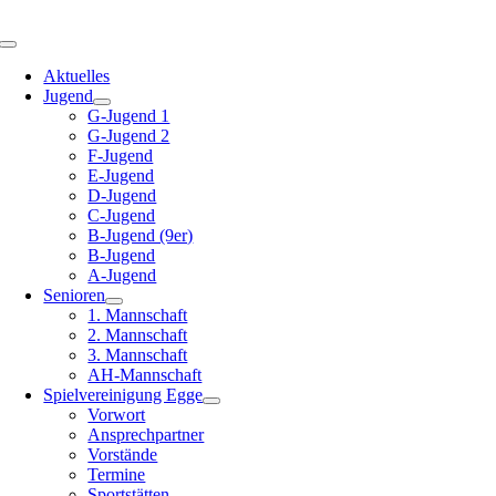
Zum
Inhalt
Toggle
springen
Navigation
Aktuelles
Jugend
G-Jugend 1
G-Jugend 2
F-Jugend
E-Jugend
D-Jugend
C-Jugend
B-Jugend (9er)
B-Jugend
A-Jugend
Senioren
1. Mannschaft
2. Mannschaft
3. Mannschaft
AH-Mannschaft
Spielvereinigung Egge
Vorwort
Ansprechpartner
Vorstände
Termine
Sportstätten