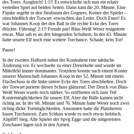
des Tores. Ausgleich! 1:1!! Es entwickelte sich nun ein relativ
verteiltes Spiel auf beiden Seiten. Dann kam die 20. Minute. Eine
Flanke segelte in den Strafraum des Gegners. Keiner der Spieler –
einschließlich der Torwart -erwischten das Leder. Doch Einer! Es
war Johannes Koop der den Ball in die rechte Ecke des Tores
drückte. Führung! 2:1!! Freude pur! Blau-Weiß Weser resignierte
etwas. Man sah es an den hängenden Schultern. In der 43. Minute
hatte unsere Elf noch eine weitere Torchance. Schade, kein Tor!
Pause!
In der zweiten Halbzeit nahm der Kontrahent eine taktische
Änderung vor. Er wechselte zu einer Dreierkette und wurde im
Mittelfeld immer dominanter. Trotzdem konnte nach einem Konter
unserer Mannschaft Johannes Koop in der 52. Minute mit einem
Flachschuss in dle linke untere Ecke des Tores abschließen. Doch
der Torwart parierte diesen Schuss glänzend. Der Druck von Blau-
Weiß Weser wurde noch stärker. So eröffneten sich zum Teil
Kontermöglichkeiten für unsere Elf. Aber die Bälle kamen nicht
richtig an. In der 68. Minute und 76. Minute hatte Weser noch zwei
richtig dicke Tormöglichkeiten. Ansonsten hatte die Platzherren
kaum Torchancen. Zum Schluss wurde es noch etwas hektisch.
Abpfiff! Sieg. Alle Spieler der Spvg Egge und die mitgereisten
Zuschauer lagen sich in den Armen.