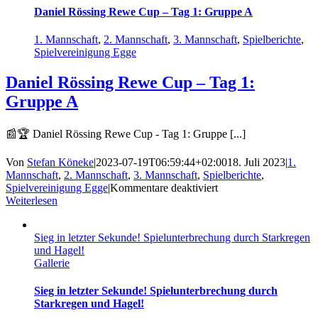
2:
Daniel Rössing Rewe Cup – Tag 1: Gruppe A
Gruppe
B
1. Mannschaft
,
2. Mannschaft
,
3. Mannschaft
,
Spielberichte
,
Spielvereinigung Egge
Daniel Rössing Rewe Cup – Tag 1:
Gruppe A
📰🏆 Daniel Rössing Rewe Cup - Tag 1: Gruppe [...]
Von
Stefan Köneke
|
2023-07-19T06:59:44+02:00
18. Juli 2023
|
1.
Mannschaft
,
2. Mannschaft
,
3. Mannschaft
,
Spielberichte
,
für
Spielvereinigung Egge
|
Kommentare deaktiviert
Daniel
Weiterlesen
Rössing
Rewe
Sieg in letzter Sekunde! Spielunterbrechung durch Starkregen
Cup
und Hagel!
–
Gallerie
Tag
1:
Gruppe
Sieg in letzter Sekunde! Spielunterbrechung durch
A
Starkregen und Hagel!