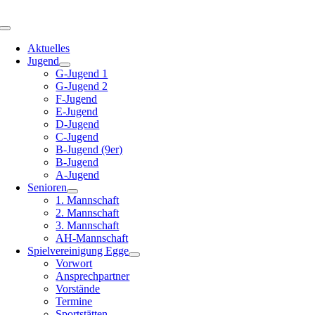
Zum
Inhalt
Toggle
springen
Navigation
Aktuelles
Jugend
G-Jugend 1
G-Jugend 2
F-Jugend
E-Jugend
D-Jugend
C-Jugend
B-Jugend (9er)
B-Jugend
A-Jugend
Senioren
1. Mannschaft
2. Mannschaft
3. Mannschaft
AH-Mannschaft
Spielvereinigung Egge
Vorwort
Ansprechpartner
Vorstände
Termine
Sportstätten