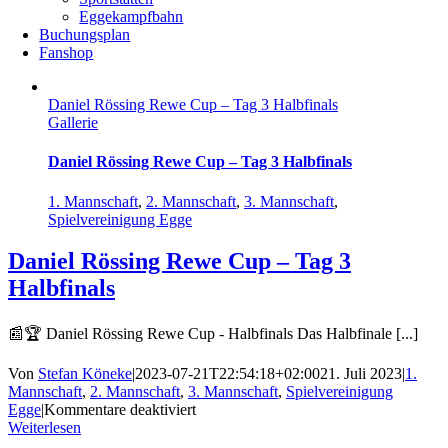
Eggekampfbahn
Buchungsplan
Fanshop
Daniel Rössing Rewe Cup – Tag 3 Halbfinals
Gallerie
Daniel Rössing Rewe Cup – Tag 3 Halbfinals
1. Mannschaft
,
2. Mannschaft
,
3. Mannschaft
,
Spielvereinigung Egge
Daniel Rössing Rewe Cup – Tag 3
Halbfinals
📰🏆 Daniel Rössing Rewe Cup - Halbfinals Das Halbfinale [...]
Von
Stefan Köneke
|
2023-07-21T22:54:18+02:00
21. Juli 2023
|
1.
Mannschaft
,
2. Mannschaft
,
3. Mannschaft
,
Spielvereinigung
für
Egge
|
Kommentare deaktiviert
Daniel
Weiterlesen
Rössing