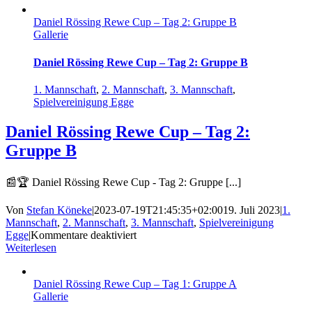
Rewe
Daniel Rössing Rewe Cup – Tag 2: Gruppe B
Cup
Gallerie
–
Tag
3
Daniel Rössing Rewe Cup – Tag 2: Gruppe B
Halbfinals
1. Mannschaft
,
2. Mannschaft
,
3. Mannschaft
,
Spielvereinigung Egge
Daniel Rössing Rewe Cup – Tag 2:
Gruppe B
📰🏆 Daniel Rössing Rewe Cup - Tag 2: Gruppe [...]
Von
Stefan Köneke
|
2023-07-19T21:45:35+02:00
19. Juli 2023
|
1.
Mannschaft
,
2. Mannschaft
,
3. Mannschaft
,
Spielvereinigung
für
Egge
|
Kommentare deaktiviert
Daniel
Weiterlesen
Rössing
Rewe
Daniel Rössing Rewe Cup – Tag 1: Gruppe A
Cup
Gallerie
–
Tag