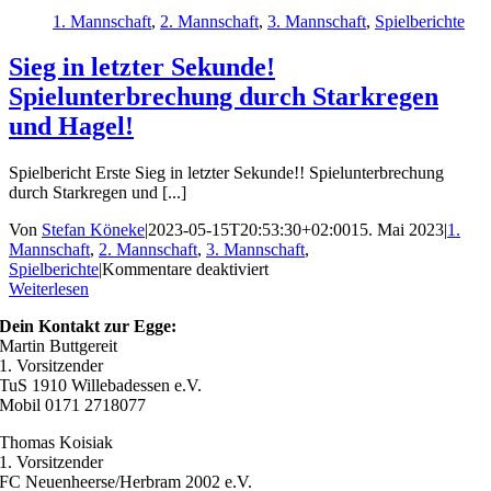
1. Mannschaft
,
2. Mannschaft
,
3. Mannschaft
,
Spielberichte
Sieg in letzter Sekunde!
Spielunterbrechung durch Starkregen
und Hagel!
Spielbericht Erste Sieg in letzter Sekunde!! Spielunterbrechung
durch Starkregen und [...]
Von
Stefan Köneke
|
2023-05-15T20:53:30+02:00
15. Mai 2023
|
1.
Mannschaft
,
2. Mannschaft
,
3. Mannschaft
,
für
Spielberichte
|
Kommentare deaktiviert
Sieg
Weiterlesen
in
Dein Kontakt zur Egge:
letzter
Martin Buttgereit
Sekunde!
1. Vorsitzender
Spielunterbrechung
TuS 1910 Willebadessen e.V.
durch
Mobil 0171 2718077
Starkregen
und
Thomas Koisiak
Hagel!
1. Vorsitzender
FC Neuenheerse/Herbram 2002 e.V.